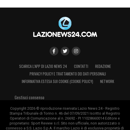
SCARICA L’APP DI LAZIO NEWS 24
CONTATTI
REDAZIONE
PRIVACY POLICY E TRATTAMENTO DEI DATI PERSONALI
INFORMATIVA ESTESA SUI COOKIE (COOKIE POLICY)
NETWORK
Gestisci consenso
Copyright 2026 © riproduzione riservata Lazio News 24 - Registro
Stampa Tribunale di Torino n. 46 del 07/09/2021 Iscritto al Registro
Operatori di Comunicazione al n. 26692 - PI 11028660014 Editore e
proprietario: Sport Review s.r.l. Sito non ufficiale, non autorizzato o
connesso a S.S. Lazio S.p.A. Il marchio Lazio è di esclusiva proprietà di