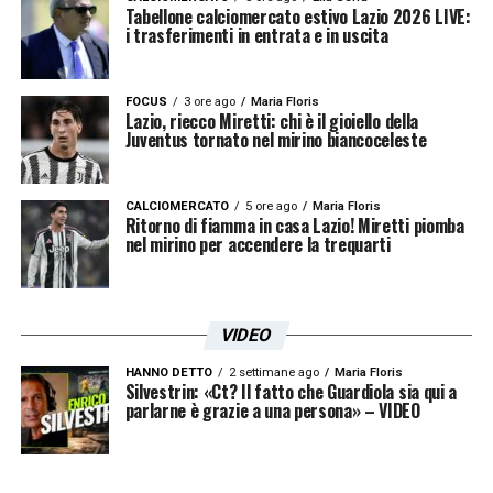
LEGGI ANCHE:
Gaspar Lazio, il retroscena
Tabellone calciomercato estivo Lazio 2026 LIVE:
i trasferimenti in entrata e in uscita
sul difensore: ecco il punto della
situazione
FOCUS
3 ore ago
Maria Floris
Lazio, riecco Miretti: chi è il gioiello della
Juventus tornato nel mirino biancoceleste
CALCIOMERCATO
5 ore ago
Maria Floris
Ritorno di fiamma in casa Lazio! Miretti piomba
nel mirino per accendere la trequarti
VIDEO
HANNO DETTO
2 settimane ago
Maria Floris
Silvestrin: «Ct? Il fatto che Guardiola sia qui a
parlarne è grazie a una persona» – VIDEO