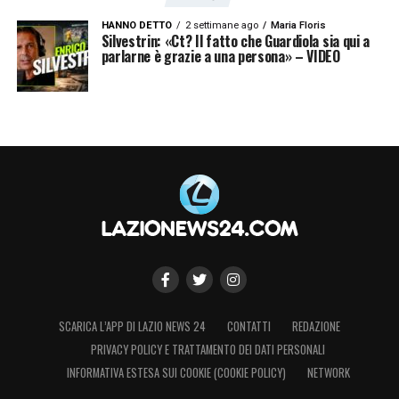
HANNO DETTO
2 settimane ago
Maria Floris
Silvestrin: «Ct? Il fatto che Guardiola sia qui a
parlarne è grazie a una persona» – VIDEO
SCARICA L’APP DI LAZIO NEWS 24
CONTATTI
REDAZIONE
PRIVACY POLICY E TRATTAMENTO DEI DATI PERSONALI
INFORMATIVA ESTESA SUI COOKIE (COOKIE POLICY)
NETWORK