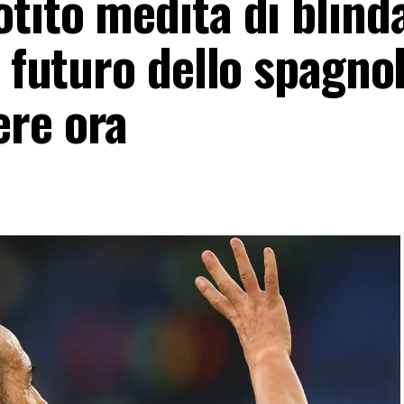
tito medita di blinda
l futuro dello spagnol
ere ora