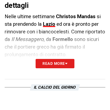
dettagli
Nelle ultime settimane
Christos Mandas
si
sta prendendo la
Lazio
ed ora è pronto per
rinnovare con i biancocelesti. Come riportato
da
Il Messaggero
, da
Formello
sono sicuri
che il portiere greco ha già firmato il
prolungamento di contratto.
READ MORE
Ora è atteso soltanto l’annuncio ufficiale, ma
il classe 2001 si legherà alla
Lazio fino al
2029 con un adeguamento dell’ingaggio da
IL CALCIO DEL GIORNO
180mila euro a circa 800mila
. Per
festeggiare questo traguardo,
Mandas
partirà dal 1′ domani in
Europa League