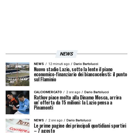
contro il
Viktoria Plzen
.
LA PLAYLIST DELLE NOSTRE TOP NEWS
NEWS
NEWS
12 minuti ago
Dario Bartolucci
Nuovo stadio Lazio, sotto la lente il piano
economico-finanziario dei biancocelesti: il punto
sul Flaminio
CALCIOMERCATO
2 ore ago
Dario Bartolucci
Ratkov piace molto alla Dinamo Mosca, arriva
un’ offerta da 15 milioni: la Lazio pensa a
Pinamonti
NEWS
2 ore ago
Dario Bartolucci
Le prime pagine dei principali quotidiani sportivi
– 7 agosto