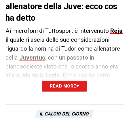
allenatore della Juve: ecco cos
ha detto
Ai microfoni di Tuttosport è intervenuto
Reja
,
il quale rilascia delle sue considerazioni
riguardo la nomina di Tudor come allenatore
della
Juventus
, con un passato in
biancoceleste visto che lo scorso anno era
alla guida della
Lazio
. Ecco cos ha detto
READ MORE
PAROLE –
Non so cosa non ha funzionato,
ma Lotito mi chiese di Tudor prima di
prenderlo. Ritengo che abbia fatto bene
IL CALCIO DEL GIORNO
anche a Roma, perché in poco tempo lui
riesce a entrare nella testa e nel cuore dei