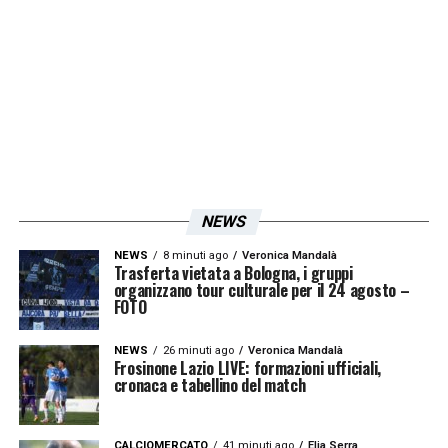
calciatori. Stabilisce subito una buona
sintonia col gruppo, perché spiega
chiaramente i concetti che ha e trasmette
subito la sua mentalità
LA PLAYLIST DELLE NOSTRE TOP NEWS
NEWS
NEWS
8 minuti ago
Veronica Mandalà
Trasferta vietata a Bologna, i gruppi
organizzano tour culturale per il 24 agosto –
FOTO
NEWS
26 minuti ago
Veronica Mandalà
Frosinone Lazio LIVE: formazioni ufficiali,
cronaca e tabellino del match
CALCIOMERCATO
41 minuti ago
Elia Serra