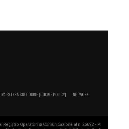
IVA ESTESA SUI COOKIE (COOKIE POLICY)
NETWORK
al Registro Operatori di Comunicazione al n. 26692 - PI