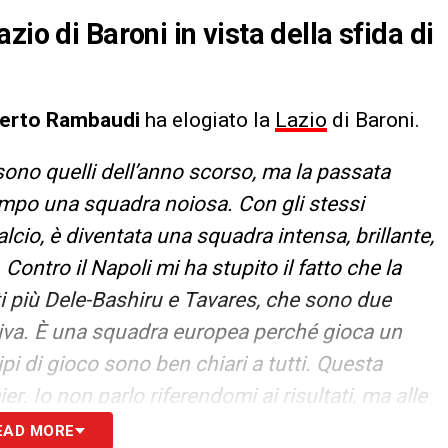
io di Baroni in vista della sfida di
erto Rambaudi
ha elogiato la
Lazio
di Baroni.
ono quelli dell’anno scorso, ma la passata
campo una squadra noiosa. Con gli stessi
cio, è diventata una squadra intensa, brillante,
Contro il Napoli mi ha stupito il fatto che la
ti più Dele-Bashiru e Tavares, che sono due
siva. È una squadra europea perché gioca un
cipi di gioco sono ben chiari a tutti. Questa
. Io non parlo riferendomi ai risultati, ma alle
 importanti e soprattutto sono andate in
EAD MORE