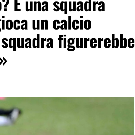
? È una squadra
ioca un calcio
a squadra figurerebb
»