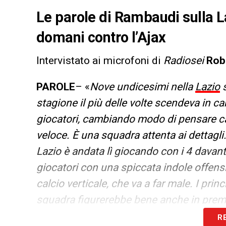
Le parole di Rambaudi sulla Laz
domani contro l’Ajax
Intervistato ai microfoni di
Radiosei
Rob
PAROLE
– «
Nove undicesimi nella
Lazio
s
stagione il più delle volte scendeva in 
giocatori, cambiando modo di pensare cal
veloce. È una squadra attenta ai dettagli. 
Lazio è andata lì giocando con i 4 davan
giocatori con una spiccata indole offen
calcio verticale, che va a far male. I prin
squadra figurerebbe bene anche in premier
prestazioni che sono state quasi sempre
R