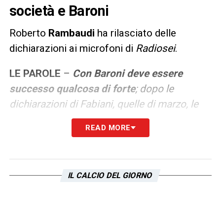
società e Baroni
Roberto
Rambaudi
ha rilasciato delle
dichiarazioni ai microfoni di
Radiosei
.
LE PAROLE
–
Con Baroni deve essere
successo qualcosa di forte
; dopo le
dichiarazioni di Fabiani, quelle di marzo, le
parti si sono un po’ allontanate. Prima
READ MORE
andava tutto bene, tutti erano sul carro, poi
si è arrivati a questo finale. Dal mercato in
poi immagino sia accaduto qualcosa
.
IL CALCIO DEL GIORNO
LA PLAYLIST DELLE NOSTRE TOP NEWS