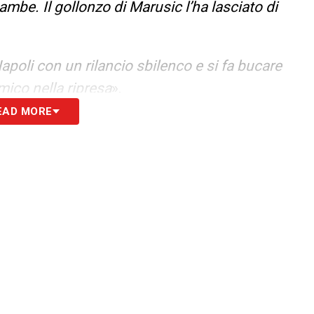
ambe. Il gollonzo di Marusic l’ha lasciato di
Napoli con un rilancio sbilenco e si fa bucare
mico nella ripresa
».
EAD MORE
 il lancione che provoca l’1-0 di Isaksen,
 Rovella che provoca l’1-1 del Napoli. E in più il
 Sull’autogol di Marusic può solo imprecare
».
utale sul tentativo di servire Rovella col lancio
anche sfortunato, cercando la respinta di piede
a sotto le gambe. Attento su Lukaku. Ma resta un