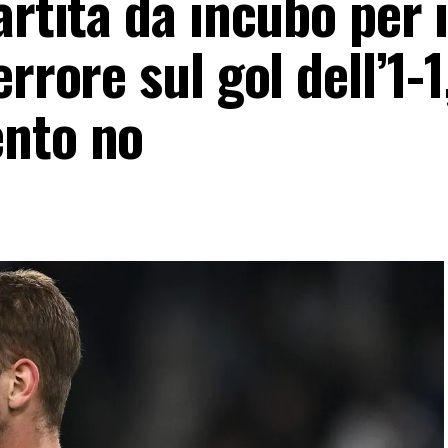
artita da incubo per i
rrore sul gol dell’1-1
ento no