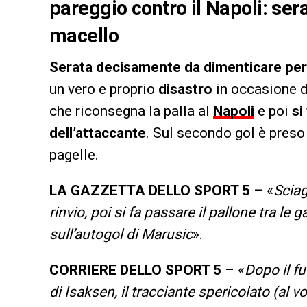
pareggio contro il Napoli: sera
macello
Serata decisamente da dimenticare per
un vero e proprio
disastro
in occasione 
che riconsegna la palla al
Napoli
e poi
si
dell’attaccante
. Sul secondo gol è preso 
pagelle.
LA GAZZETTA DELLO SPORT 5
– «
Sciag
rinvio, poi si fa passare il pallone tra l
sull’autogol di Marusic
».
CORRIERE DELLO SPORT 5
– «
Dopo il f
di Isaksen, il tracciante spericolato (al vo