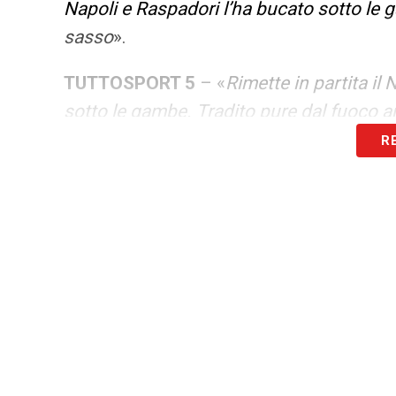
Napoli e Raspadori l’ha bucato sotto le g
sasso
».
TUTTOSPORT 5
– «
Rimette in partita il 
sotto le gambe. Tradito pure dal fuoco a
R
IL MESSAGGERO 4.5
– «
Soluzione giusta
soluzione sbagliata il passaggio forzato a
tiro di Raspadori gli passa tra le gambe.
CORRIERE DELLA SERA 5.5
– «
Errore br
lungo. Sulla conclusione di Raspadori è 
e ottenendo la mortificazione della pall
momentaccio
».