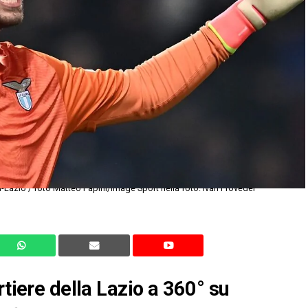
Lazio / foto Matteo Papini/Image Sport nella foto: Ivan Provedel
rtiere della Lazio a 360° su