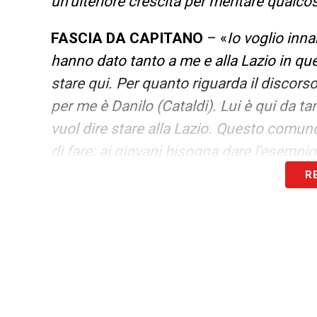
un’ulteriore crescita per meritare qualcos
FASCIA DA CAPITANO
– «
Io voglio inna
hanno dato tanto a me e alla Lazio in que
stare qui. Per quanto riguarda il discors
per me è Danilo (Cataldi). Lui è qui da ta
vuol dire stare alla Lazio. Questo comu
di fare: ai giovani bisogna dare l’esempio
R
INTERESSE DELLA PREMIER
– «
Dovreste
lui parliamo solamente quando c’è qualco
nulla. Ho letto anch’io qualche cosa, ma 
non ho avuto farfalle particolari in testa
»
SE CONSIGLIEREBBE A MANDAS UN PR
dei giovani portieri in generale. Dipende