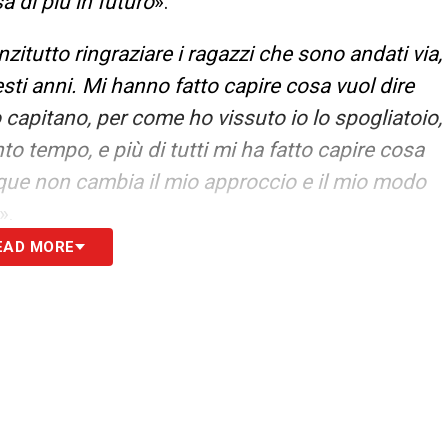
a di più in futuro
».
nzitutto ringraziare i ragazzi che sono andati via,
sti anni. Mi hanno fatto capire cosa vuol dire
o capitano, per come ho vissuto io lo spogliatoio,
nto tempo, e più di tutti mi ha fatto capire cosa
nque non cambia il mio approccio e il mio modo
».
EAD MORE
 chiamare il mio agente e chiederlo a lui. Io e
sa di concreto, e di concreto non c’è stato
che io sappia nulla di che. Qui sto molto bene e
.
ESTITO
– «
Io non parlo di lui nello specifico ma
 dal percorso che si vuole fare. Mandas è un