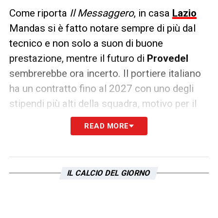
Come riporta
Il Messaggero
, in casa
Lazio
Mandas si è fatto notare sempre di più dal
tecnico e non solo a suon di buone
prestazione, mentre il futuro di
Provedel
sembrerebbe ora incerto. Il portiere italiano
ha un contratto fino al 2027 con uno degli
stipendi più alti della squadra, motivo per il
quale la società aveva provato a cederlo
READ MORE
anche la scorsa estate, e non vorrebbe
lasciare il club per principio.
Nel caso in cui dovesse accadere la
IL CALCIO DEL GIORNO
cessione, il
portiere
lo farebbe solamente a
fronte di un’offerta arrivata da una
big
.