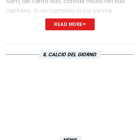
Sarri, dal canto suo, confida molto nel suo
capitano. In un contesto in cui servirà
compattezza mentale e spirito di sacrificio,
READ MORE
Zaccagni
dovrà essere l’uomo in grado di
fare da ponte tra squadra e staff tecnico,
incarnando i valori del nuovo corso laziale. Il
IL CALCIO DEL GIORNO
secondo ciclo del Coma
LA PLAYLIST DELLE NOSTRE TOP NEWS