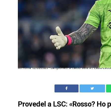
As Roma 12/05/2023 - campionato di calcio serie A / Lazio-Lecce
Provedel a LSC: «Rosso? Ho p