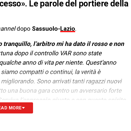
cesso». Le parole del portiere della
hannel
dopo
Sassuolo-
Lazio
.
 tranquillo, l’arbitro mi ha dato il rosso e non
tuna dopo il controllo VAR sono state
qualche anno di vita per niente. Quest’anno
siamo compatti o continui, la verità è
igliorando. Sono arrivati tanti ragazzi nuovi
to una buona gara contro un avversario forte
Serviva l’approccio giusto e con questo spirito,
EAD MORE
 bene così.
Il clean sheet dà autostima a tutti,
bene, abbiamo lavorato nel modo giusto con e
tà, anche con l’aspetto mentale giusto,