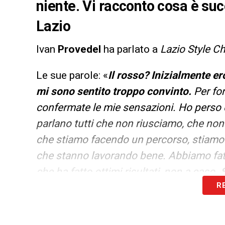
niente. Vi racconto cosa è suc
Lazio
Ivan
Provedel
ha parlato a
Lazio Style C
Le sue parole: «
Il rosso? Inizialmente ero
mi sono sentito troppo convinto.
Per for
confermate le mie sensazioni. Ho perso 
parlano tutti che non riusciamo, che non 
che stiamo facendo un percorso, stiamo m
che stanno lavorando bene. Abbiamo fat
che ha fatto ottimi risultati, non a caso.
R
potevamo fare qualche gol in più, ma va
ma a me importa vincere. Siamo partiti 
senza palla. Li abbiamo messi in difficol