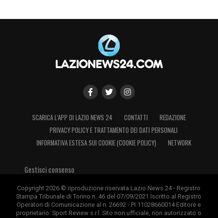
SCARICA L’APP DI LAZIO NEWS 24
CONTATTI
REDAZIONE
PRIVACY POLICY E TRATTAMENTO DEI DATI PERSONALI
INFORMATIVA ESTESA SUI COOKIE (COOKIE POLICY)
NETWORK
Gestisci consenso
Copyright 2026 © riproduzione riservata Lazio News 24 - Registro
Stampa Tribunale di Torino n. 46 del 07/09/2021 Iscritto al Registro
Operatori di Comunicazione al n. 26692 - PI 11028660014 Editore e
proprietario: Sport Review s.r.l. Sito non ufficiale, non autorizzato o