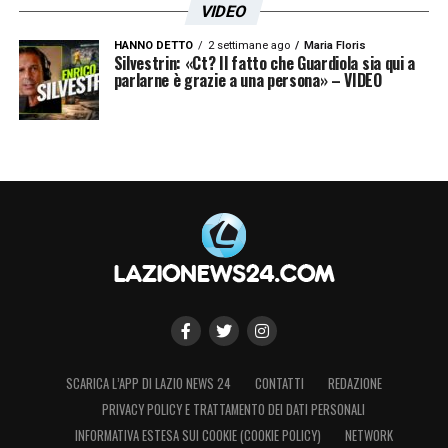
VIDEO
HANNO DETTO
2 settimane ago
Maria Floris
Silvestrin: «Ct? Il fatto che Guardiola sia qui a
parlarne è grazie a una persona» – VIDEO
SCARICA L’APP DI LAZIO NEWS 24
CONTATTI
REDAZIONE
PRIVACY POLICY E TRATTAMENTO DEI DATI PERSONALI
INFORMATIVA ESTESA SUI COOKIE (COOKIE POLICY)
NETWORK