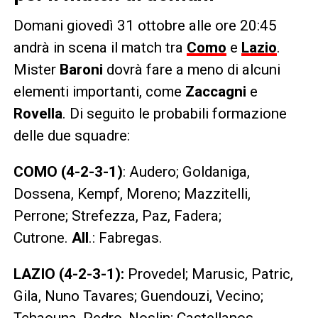
Domani giovedì 31 ottobre alle ore 20:45
andrà in scena il match tra
Como
e
Lazio
.
Mister
Baroni
dovrà fare a meno di alcuni
elementi importanti, come
Zaccagni
e
Rovella
. Di seguito le probabili formazione
delle due squadre:
COMO (4-2-3-1)
: Audero; Goldaniga,
Dossena, Kempf, Moreno; Mazzitelli,
Perrone; Strefezza, Paz, Fadera;
Cutrone.
All
.: Fabregas.
LAZIO (4-2-3-1):
Provedel; Marusic, Patric,
Gila, Nuno Tavares; Guendouzi, Vecino;
Tchaouna, Pedro, Noslin; Castellanos.