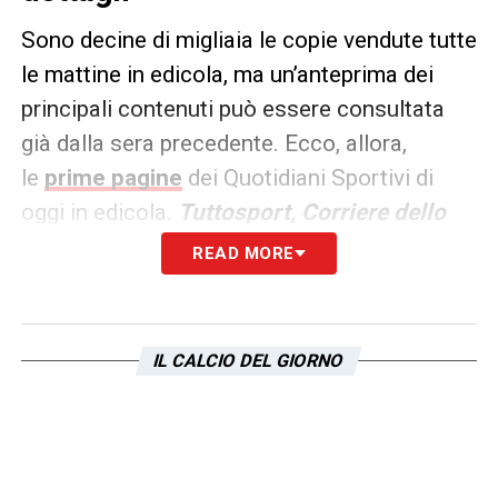
Sono decine di migliaia le copie vendute tutte
le mattine in edicola, ma un’anteprima dei
principali contenuti può essere consultata
già dalla sera precedente. Ecco, allora,
le
prime pagine
dei Quotidiani Sportivi di
oggi in edicola.
Tuttosport, Corriere dello
Sport e La Gazzetta dello
READ MORE
Sport
rappresentano i principali quotidiani
sportivi in
Italia
.
IL CALCIO DEL GIORNO