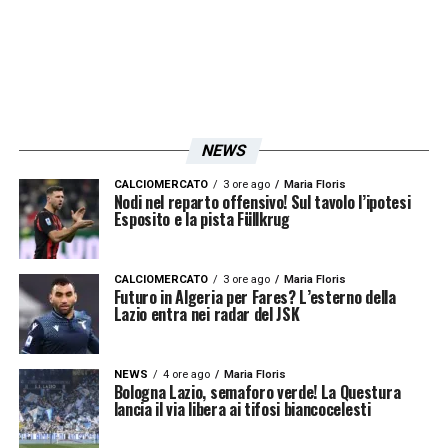
Le prime pagine sportive
Le prime pagine sportive
nazionali - 8 settembre 2025 25
nazionali - 8 settembre 2025 26
NEWS
CALCIOMERCATO
3 ore ago
Maria Floris
Nodi nel reparto offensivo! Sul tavolo l’ipotesi
Esposito e la pista Füllkrug
CALCIOMERCATO
3 ore ago
Maria Floris
Futuro in Algeria per Fares? L’esterno della
Lazio entra nei radar del JSK
NEWS
4 ore ago
Maria Floris
Bologna Lazio, semaforo verde! La Questura
lancia il via libera ai tifosi biancocelesti
Le prime pagine sportive nazionali - 8 settembre 2025 27