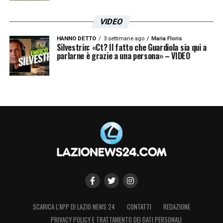
VIDEO
HANNO DETTO
3 settimane ago
Maria Floris
Silvestrin: «Ct? Il fatto che Guardiola sia qui a
parlarne è grazie a una persona» – VIDEO
SCARICA L’APP DI LAZIO NEWS 24
CONTATTI
REDAZIONE
PRIVACY POLICY E TRATTAMENTO DEI DATI PERSONALI