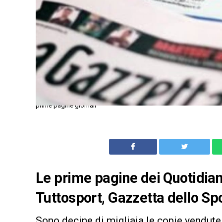
prime pagine giornali
Le prime pagine dei Quotidiani
Tuttosport, Gazzetta dello Spo
Sono decine di migliaia le copie vendute 