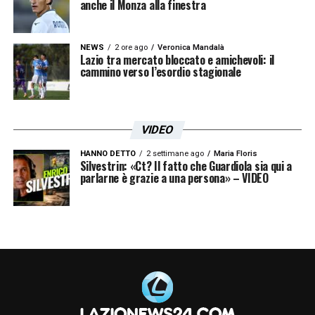
anche il Monza alla finestra
NEWS
2 ore ago
Veronica Mandalà
Lazio tra mercato bloccato e amichevoli: il
cammino verso l’esordio stagionale
VIDEO
HANNO DETTO
2 settimane ago
Maria Floris
Le prime pagine dei principali quotidiani sportivi – 14
Silvestrin: «Ct? Il fatto che Guardiola sia qui a
gennaio 24
parlarne è grazie a una persona» – VIDEO