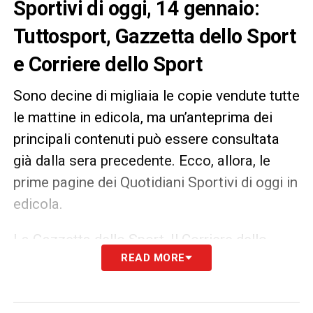
Sportivi di oggi, 14 gennaio:
Tuttosport, Gazzetta dello Sport
e Corriere dello Sport
Sono decine di migliaia le copie vendute tutte
le mattine in edicola, ma un’anteprima dei
principali contenuti può essere consultata
già dalla sera precedente. Ecco, allora, le
prime pagine dei Quotidiani Sportivi di oggi in
edicola.
La Gazzetta dello Sport, Il Corriere dello
READ MORE
Sport e Tuttosport rappresentano i principali
quotidiani sportivi in Italia. Punto di
riferimento ogni giorno tanto per gli addetti ai