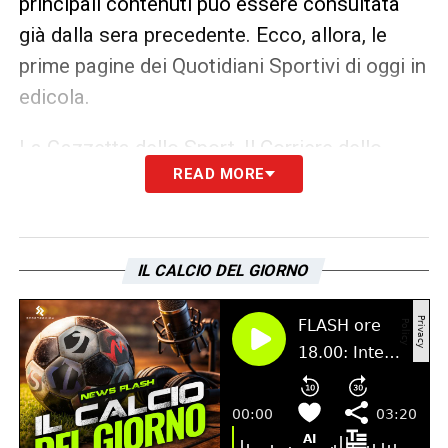
principali contenuti può essere consultata
già dalla sera precedente. Ecco, allora, le
prime pagine dei Quotidiani Sportivi di oggi in
edicola.
La Gazzetta dello Sport, Il Corriere dello
READ MORE
Sport e Tuttosport rappresentano i principali
quotidiani sportivi in Italia. Punto di
riferimento ogni giorno tanto per gli addetti ai
lavori quanto per gli appassionati.
IL CALCIO DEL GIORNO