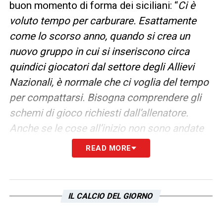
buon momento di forma dei siciliani: “
Ci è
voluto tempo per carburare. Esattamente
come lo scorso anno, quando si crea un
nuovo gruppo in cui si inseriscono circa
quindici giocatori dal settore degli Allievi
Nazionali, è normale che ci voglia del tempo
per compattarsi. Bisogna comprendere gli
schemi di gioco richiesti dall’allenatore.
Anche se le cose all’inizio non sono andate
per il meglio, questi ragazzi hanno
READ MORE
continuato a lavorare come al solito, con
grande intensità senza abbattersi quando i
risultati non erano esattamente dalla nostra
IL CALCIO DEL GIORNO
parte. Adesso i giocatori si conoscono
meglio e i traguardi fin qui raggiunti non