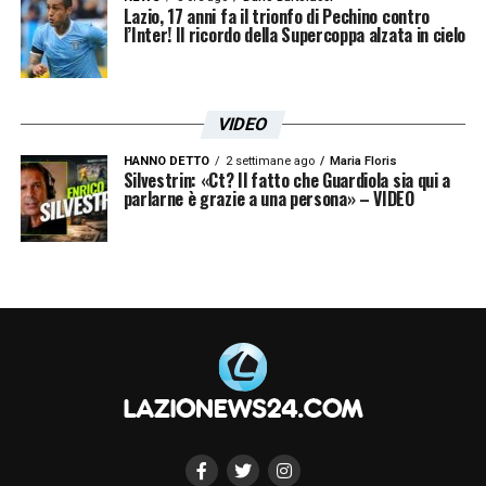
Lazio, 17 anni fa il trionfo di Pechino contro
l’Inter! Il ricordo della Supercoppa alzata in cielo
VIDEO
HANNO DETTO
2 settimane ago
Maria Floris
Silvestrin: «Ct? Il fatto che Guardiola sia qui a
parlarne è grazie a una persona» – VIDEO