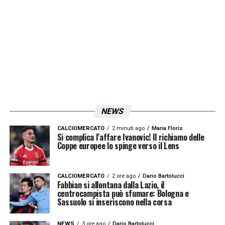
sono altro che frutto del lavoro fatto in
questi mesi
“.
Sui biancocelesti
: “
Sappiamo
che la Lazio è una squadra ben costruita con
un ottimo settore giovanile.
Non possiamo
nascondere che abbia un potenziale
superiore al nostro, ma siamo consapevoli
che in una partita del genere può succedere
NEWS
veramente di tutto. Noi abbiamo la fortuna
CALCIOMERCATO
2 minuti ago
Maria Floris
Si complica l’affare Ivanovic! Il richiamo delle
di essere in un momento di ottima forma,
Coppe europee lo spinge verso il Lens
veniamo da quattro vittorie consecutive che
hanno portato tanta autostima nel gruppo”.
CALCIOMERCATO
2 ore ago
Dario Bartolucci
Fabbian si allontana dalla Lazio, il
centrocampista può sfumare: Bologna e
LA PLAYLIST DELLE NOSTRE TOP NEWS
Sassuolo si inseriscono nella corsa
NEWS
3 ore ago
Dario Bartolucci