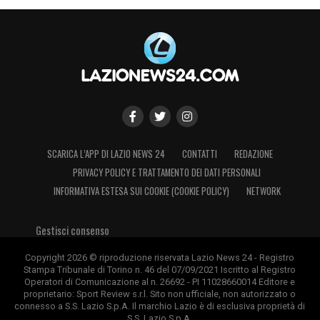
SCARICA L’APP DI LAZIO NEWS 24
CONTATTI
REDAZIONE
PRIVACY POLICY E TRATTAMENTO DEI DATI PERSONALI
INFORMATIVA ESTESA SUI COOKIE (COOKIE POLICY)
NETWORK
Gestisci consenso
Copyright 2026 © riproduzione riservata Lazio News 24 - Registro
Stampa Tribunale di Torino n. 46 del 07/09/2021 Iscritto al Registro
Operatori di Comunicazione al n. 26692 - PI 11028660014 Editore e
proprietario: Sport Review s.r.l. Sito non ufficiale, non autorizzato o
connesso a S.S. Lazio S.p.A. Il marchio Lazio è di esclusiva proprietà di
S.S. Lazio S.p.A.