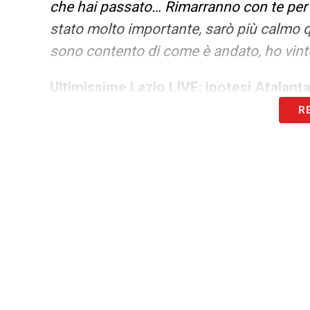
che hai passato… Rimarranno con te per s
stato molto importante, sarò più calmo qu
sono contento di come è andato, ho vinto
Ultimissime Lazio LIVE: ipotesi Atalan
R
PERCHE’ HAI SCELTO ROMA? –
«Mi pia
a vivere qua. Poter giocare per la Lazio è
un sentimento e una passione molto forti.
continuare, ho sempre dato tutto, peccat
molto contento. Ricordo che i primi mesi 
Lazio è arrivata al momento opportuno, c
trovati».
IL CORO DEDICATO DAI TIFOSI –
«L’han