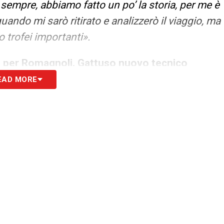
empre, abbiamo fatto un po’ la storia, per me è
ando mi sarò ritirato e analizzerò il viaggio, ma
 trofei importanti».
ta per Romagnoli. Gattuso nuovo tecnico
EAD MORE
ceva moltissimo la città, è unica, volevo provare
 stato meraviglioso, è indimenticabile, ci sono
 Trovarli a questa età mi ha dato la voglia di
o non aver fatto qualcosa in più, ma vado via
eravamo con il Covid, non è stato facile. La
onoscevo Sarri, sono molto contento di averli
no fatto loro, è una canzone che sarà per