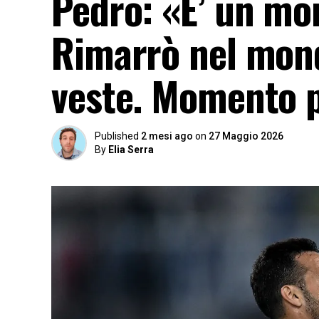
Pedro: «E’ un mom
Rimarrò nel mond
veste. Momento p
Published
2 mesi ago
on
27 Maggio 2026
By
Elia Serra