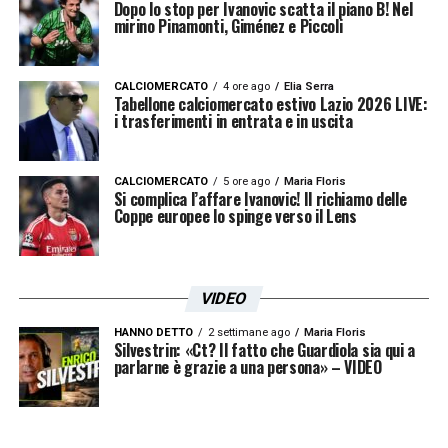
Dopo lo stop per Ivanovic scatta il piano B! Nel
mirino Pinamonti, Giménez e Piccoli
CALCIOMERCATO
4 ore ago
Elia Serra
Tabellone calciomercato estivo Lazio 2026 LIVE:
i trasferimenti in entrata e in uscita
CALCIOMERCATO
5 ore ago
Maria Floris
Si complica l’affare Ivanovic! Il richiamo delle
Coppe europee lo spinge verso il Lens
VIDEO
HANNO DETTO
2 settimane ago
Maria Floris
Silvestrin: «Ct? Il fatto che Guardiola sia qui a
parlarne è grazie a una persona» – VIDEO