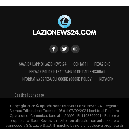
SCARICA L’APP DI LAZIO NEWS 24
CONTATTI
REDAZIONE
PRIVACY POLICY E TRATTAMENTO DEI DATI PERSONALI
INFORMATIVA ESTESA SUI COOKIE (COOKIE POLICY)
NETWORK
Gestisci consenso
Copyright 2026 © riproduzione riservata Lazio News 24 - Registro
Stampa Tribunale di Torino n. 46 del 07/09/2021 Iscritto al Registro
Operatori di Comunicazione al n. 26692 - PI 11028660014 Editore e
proprietario: Sport Review s.r.l. Sito non ufficiale, non autorizzato o
connesso a S.S. Lazio S.p.A. Il marchio Lazio è di esclusiva proprietà di