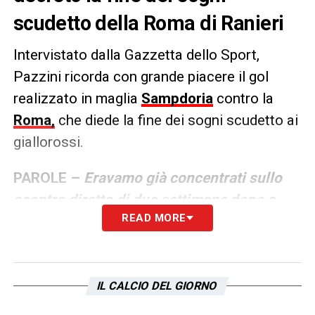
scudetto della Roma di Ranieri
Intervistato dalla Gazzetta dello Sport,
Pazzini ricorda con grande piacere il gol
realizzato in maglia
Sampdoria
contro la
Roma,
che diede la fine dei sogni scudetto ai
giallorossi.
PAROLE –
Eravamo già concentrati sullo
scontro diretto di due settimane dopo a
READ MORE
Palermo: ce la giocammo con grande
serenità, il vero segreto per fare
quell’impresa.
Così poi andammo a a
Palermo con due risultati su tre: 1-1 e fu
IL CALCIO DEL GIORNO
Champions