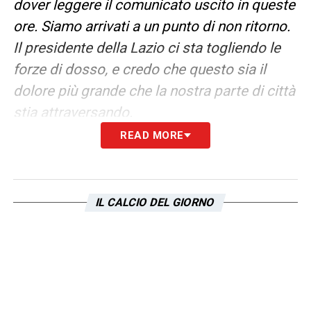
dover leggere il comunicato uscito in queste
ore. Siamo arrivati a un punto di non ritorno.
Il presidente della Lazio ci sta togliendo le
forze di dosso, e credo che questo sia il
dolore più grande che la nostra parte di città
stia attraversando.
READ MORE
Un dolore che, alla lunga, rischia di
consegnare alla storia Lotito come l’uomo
che ha fatto più male a questo glorioso club.
IL CALCIO DEL GIORNO
Non riesco a capire perché voglia arrivare a
questo. Se ce l’avessi davanti, la domanda
che gli porrei sarebbe semplice: perché,
presidente?