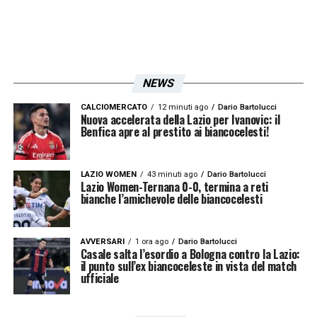
Perché sta facendo tutto questo a una
società che ha sempre portato avanti valori,
educazione, amore per la propria storia?
Siamo stati sempre legati al passato,
NEWS
abbiamo sempre onorato chi non c’è più. Lo
dico anche perché mio padre, da quasi
CALCIOMERCATO
12 minuti ago
Dario Bartolucci
Nuova accelerata della Lazio per Ivanovic: il
Benfica apre al prestito ai biancocelesti!
mezzo secolo, viene ricordato ogni anno. È
qualcosa che noi abbiamo dentro,
profondamente, e che lui sta cercando di
LAZIO WOMEN
43 minuti ago
Dario Bartolucci
Lazio Women-Ternana 0-0, termina a reti
portarci via. Non ci riuscirà mai.
bianche l’amichevole delle biancocelesti
C’è poi un’altra preoccupazione che voglio
AVVERSARI
1 ora ago
Dario Bartolucci
Casale salta l’esordio a Bologna contro la Lazio:
condividere, quella per le generazioni future.
il punto sull’ex biancoceleste in vista del match
ufficiale
Sono figlio di un tifoso, ma sono anche
genitore di Giulia, che ha 14 anni. Lei soffre il