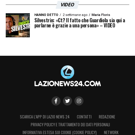
VIDEO
HANNO DETTO
2 settimane ago
Maria Floris
Silvestrin: «Ct? Il fatto che Guardiola sia qui a
parlarne è grazie a una persona» – VIDEO
SCARICA L’APP DI LAZIO NEWS 24
CONTATTI
REDAZIONE
PRIVACY POLICY E TRATTAMENTO DEI DATI PERSONALI
INFORMATIVA ESTESA SUI COOKIE (COOKIE POLICY)
NETWORK