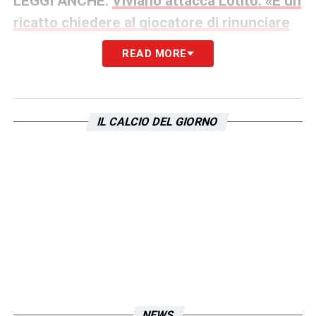
LEGGI ANCHE:
Viviano attacca Lotito: «È un
ricatto chiedere al giocatore di rinunciare
allo stipendio! Le vere vittime sono…»
READ MORE
LA PLAYLIST DELLE NOSTRE TOP NEWS
IL CALCIO DEL GIORNO
NEWS