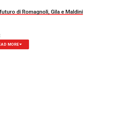
futuro di Romagnoli, Gila e Maldini
S
EAD MORE