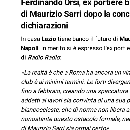
Ferdinando Orsi, ex portiere b
di Maurizio Sarri dopo la conc
dichiarazioni
In casa
Lazio
tiene banco il futuro di
Mau
Napoli
. In merito si è espresso l’ex port
di
Radio Radio
:
«La realtà è che a Roma ha ancora un vinco
club è ai minimi termini. Le forti diverg
fino a febbraio, creando una spaccatura 
addetti ai lavori sia convinta di una sua
biancoceleste, che di norma non libera al
nonostante questo ostacolo formale, nella
di Maurizio Sarri sia ormai certo».