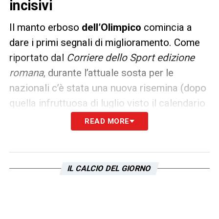
incisivi
Il manto erboso
dell’Olimpico
comincia a
dare i primi segnali di miglioramento. Come
riportato dal
Corriere dello Sport edizione
romana
, durante l’attuale sosta per le
nazionali c’è stata una nuova risemina (dopo
quella infruttuosa di luglio visto il calendario
con partite ogni 3 giorni) e soprattutto è
READ MORE
stata tolta la gramigna.
Gli interventi saranno poi più incisivi durante
IL CALCIO DEL GIORNO
la sosta per il Mondiale:
Sarri
, dopo le
lamentele delle scorse settimane, potrà
finalmente sorridere.