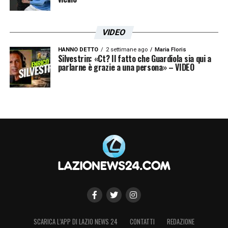
VIDEO
HANNO DETTO
2 settimane ago
Maria Floris
Silvestrin: «Ct? Il fatto che Guardiola sia qui a
parlarne è grazie a una persona» – VIDEO
SCARICA L’APP DI LAZIO NEWS 24
CONTATTI
REDAZIONE