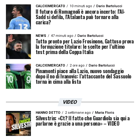
CALCIOMERCATO
10 minuti ago
Dario Bartolucci
Il futuro di Romagnoli è ancora incerto: l’Al-
Sadd si defila, l’Atalanta può tornare alla
carica?
NEWS
47 minuti ago
Dario Bartolucci
Tutto pronto per Lazio Frosinone, Gattuso prova
la formazione titolare: le scelte per l’ultimo
test prima della Coppa Italia
CALCIOMERCATO
2 ore ago
Dario Bartolucci
Pinamonti piace alla Lazio, nuovo sondaggio
dopo il no di Ivanovic: l’attaccante del Sassuolo
torna in cima alla lista
VIDEO
HANNO DETTO
2 settimane ago
Maria Floris
Silvestrin: «Ct? Il fatto che Guardiola sia qui a
parlarne è grazie a una persona» – VIDEO