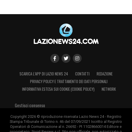
SCARICA L’APP DI LAZIO NEWS 24
CONTATTI
REDAZIONE
PRIVACY POLICY E TRATTAMENTO DEI DATI PERSONALI
INFORMATIVA ESTESA SUI COOKIE (COOKIE POLICY)
NETWORK
Gestisci consenso
Copyright 2026 © riproduzione riservata Lazio News 24 - Registro
Stampa Tribunale di Torino n. 46 del 07/09/2021 Iscritto al Registro
Operatori di Comunicazione al n. 26692 - PI 11028660014 Editore e
proprietario: Sport Review s.r.l. Sito non ufficiale, non autorizzato o