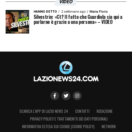
VIDEO
HANNO DETTO
2 settimane ago
Maria Floris
Silvestrin: «Ct? Il fatto che Guardiola sia qui a
parlarne è grazie a una persona» – VIDEO
Visualizza questo post su Instagram
SCARICA L’APP DI LAZIO NEWS 24
CONTATTI
REDAZIONE
PRIVACY POLICY E TRATTAMENTO DEI DATI PERSONALI
INFORMATIVA ESTESA SUI COOKIE (COOKIE POLICY)
NETWORK