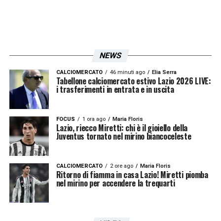
lavorare senza l’impegno della competizione
internazionale.
Per il Portogallo, invece, la scelta di
NEWS
Roberto Martinez conferma la volontà di
CALCIOMERCATO
46 minuti ago
Elia Serra
Tabellone calciomercato estivo Lazio 2026 LIVE:
puntare su altri profili per affrontare la
i trasferimenti in entrata e in uscita
rassegna mondiale. Per Nuno Tavares
resta il rammarico per un’occasione
FOCUS
1 ora ago
Maria Floris
Lazio, riecco Miretti: chi è il gioiello della
sfumata, ma anche la possibilità di
Juventus tornato nel mirino biancoceleste
rilanciarsi con la Lazio e riconquistare
spazio nelle future convocazioni della
CALCIOMERCATO
2 ore ago
Maria Floris
Ritorno di fiamma in casa Lazio! Miretti piomba
Nazionale.
nel mirino per accendere la trequarti
La lista completa dei convocati del
Portogallo: