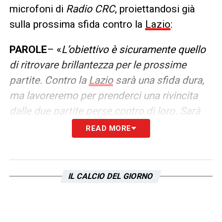
microfoni di
Radio CRC
, proiettandosi già
sulla prossima sfida contro la
Lazio
:
PAROLE
– «
L’obiettivo è sicuramente quello
di ritrovare brillantezza per le prossime
partite. Contro la
Lazio
sarà una sfida dura,
ma lavoreremo per prenderci una rivincita
dalle due partite perse contro di loro. Sarà
difficile, ma scendiamo in campo per
READ MORE
prendere i tre punti. L’importante sarà dare
tutto, come abbiamo sempre fatto. Ci può
stare un periodo in cui non trovi la vittoria
IL CALCIO DEL GIORNO
facilmente, ma dobbiamo continuare a
credere nelle nostre idee ed in quelle del
mister
»