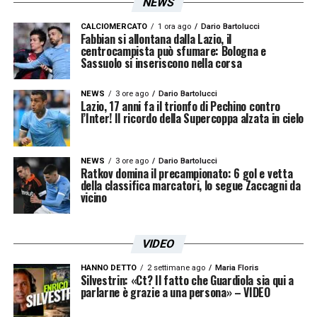
NEWS
CALCIOMERCATO
1 ora ago
Dario Bartolucci
Fabbian si allontana dalla Lazio, il
centrocampista può sfumare: Bologna e
Sassuolo si inseriscono nella corsa
NEWS
3 ore ago
Dario Bartolucci
Lazio, 17 anni fa il trionfo di Pechino contro
l’Inter! Il ricordo della Supercoppa alzata in cielo
NEWS
3 ore ago
Dario Bartolucci
Ratkov domina il precampionato: 6 gol e vetta
della classifica marcatori, lo segue Zaccagni da
vicino
VIDEO
HANNO DETTO
2 settimane ago
Maria Floris
Silvestrin: «Ct? Il fatto che Guardiola sia qui a
parlarne è grazie a una persona» – VIDEO