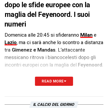
dopo le sfide europee con la
maglia del Feyenoord. I suoi
numeri
Domenica alle 20:45 si sfideranno
Milan
e
Lazio
, ma ci sarà anche lo scontro a distanza
tra
Gimenez e Mandas
. L’attaccante
messicano ritrova i biancocelesti dopo gli
incontri europei con la maglia del
Feyenoord
.
Come riportato da
Il Messaggero
,
Gimenez
READ MORE
ha sempre fatto male all’attuale squadra di
Baroni
, segnando ben
5 reti in 131 minuti
nei primi 3 incontri tra le due squadre.
IL CALCIO DEL GIORNO