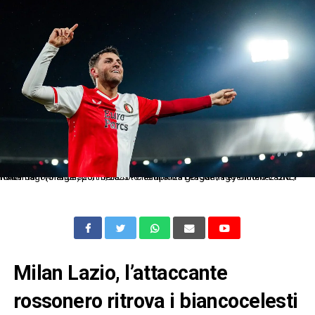
Rotterdam (Olanda) 25/10/2023 - Champions League / Feyenoord-Lazio / foto Imago/Image Sport nella foto: esultanza gol Santiago Gimenez ONLY ITALY
Milan Lazio, l’attaccante
rossonero ritrova i biancocelesti