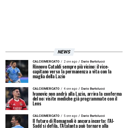
stasera in panchina, consentirà qualche
rotazione in più anche in vista dell’impegno
in Europa League contro il Victoria Plzen
giovedì. “Guendovunque” giocherà in tandem
con Rovella, altro punto fermo della Lazio di
Baroni
».
NEWS
CALCIOMERCATO
2 ore ago
Dario Bartolucci
LA PLAYLIST DELLE NOSTRE TOP NEWS
Rinnovo Cataldi sempre più vicino: il vice-
capitano verso la permanenza a vita con la
maglia della Lazio
CALCIOMERCATO
4 ore ago
Dario Bartolucci
Ivanovic non andrà alla Lazio, arriva la conferma
del no: visite mediche già programmate con il
Lens
CALCIOMERCATO
5 ore ago
Dario Bartolucci
Il futuro di Romagnoli è ancora incerto: l’Al-
Sadd si defila, l’Atalanta può tornare alla