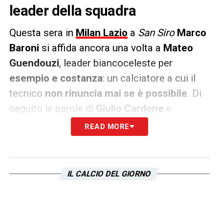
leader della squadra
Questa sera in
Milan Lazio
a
San Siro
Marco
Baroni
si affida ancora una volta a
Mateo
Guendouzi
, leader biancoceleste per
esempio e costanza
: un calciatore a cui il
tecnico
non rinuncia mai se è possibile
. Di
seguito le parole di
Giulio Cardone
e
Tommaso Fefé
a
la Repubblica
.
READ MORE
PAROLE
– «
A centrocampo,
confermatissimo il leader Guendouzi: fosse
IL CALCIO DEL GIORNO
per il francese, le giocherebbe davvero tutte
e Baroni lo accontenta perché ha bisogno
della sua personalità. Il rientro di Vecino,