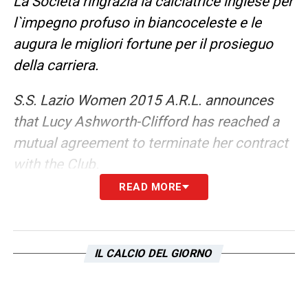
La Società ringrazia la calciatrice inglese per
l`impegno profuso in biancoceleste e le
augura le migliori fortune per il prosieguo
della carriera.
S.S. Lazio Women 2015 A.R.L. announces
that Lucy Ashworth-Clifford has reached a
mutual agreement to terminate her contract
with the Club.
READ MORE
The Club would like to thank the English
player for her dedication to the team and
wishes her the very best of luck for the
IL CALCIO DEL GIORNO
remainder of her career».
LEGGI ANCHE:
Guendouzi si avvicina al