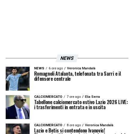
Fenerbahce e la situazione di Raspadori: le
ultime sul mercato della Lazio
LA PLAYLIST DELLE NOSTRE TOP NEWS
NEWS
NEWS
6 ore ago
Veronica Mandalà
Romagnoli Atalanta, telefonata tra Sarri e il
difensore centrale
CALCIOMERCATO
7 ore ago
Elia Serra
Tabellone calciomercato estivo Lazio 2026 LIVE:
i trasferimenti in entrata e in uscita
CALCIOMERCATO
8 ore ago
Veronica Mandalà
Lazio e Betis si contendono Ivanovic!