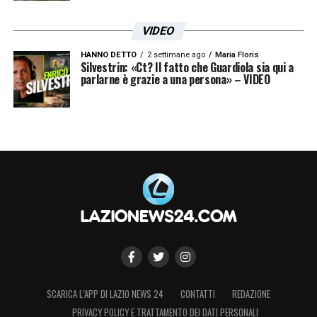
VIDEO
HANNO DETTO
2 settimane ago
Maria Floris
Silvestrin: «Ct? Il fatto che Guardiola sia qui a
parlarne è grazie a una persona» – VIDEO
SCARICA L’APP DI LAZIO NEWS 24
CONTATTI
REDAZIONE
PRIVACY POLICY E TRATTAMENTO DEI DATI PERSONALI