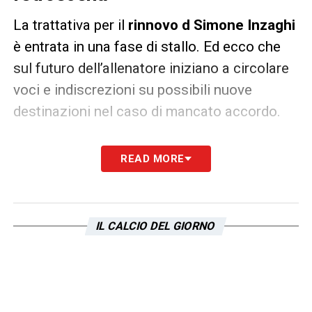
La trattativa per il
rinnovo d Simone Inzaghi
è entrata in una fase di stallo. Ed ecco che
sul futuro dell’allenatore iniziano a circolare
voci e indiscrezioni su possibili nuove
destinazioni nel caso di mancato accordo.
Secondo quanto riportato da
Il Messaggero
,
READ MORE
sul tecnico piacentino sarebbe piombato il
Siviglia
. Il club andaluso potrebbe inoltre
provare a sferrare l’assalto decisivo per
Luis
IL CALCIO DEL GIORNO
Alberto,
da tempo nel mirino degli iberici.
Insomma, una possibile doppia trattativa sul
fronte Roma-Siviglia. Al momento però si
tratta solo di una possibilità.