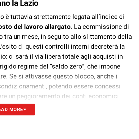
ano la
Lazio
è tuttavia strettamente legata all’indice di
osto del lavoro allargato
. La commissione di
o tra un mese, in seguito allo slittamento della
esito di questi controlli interni decreterà la
: ci sarà il via libera totale agli acquisti in
l rigido regime del “saldo zero”, che impone
re. Se si attivasse questo blocco, anche i
i condizionamenti, potendo essere concessi
itare un peggioramento dei conti economici.
EAD MORE
il massimo per scendere sotto la rigida soglia
 da vincoli. Un aiuto importante potrebbe
e al
Titolo VI delle NOIF
, che consentono di