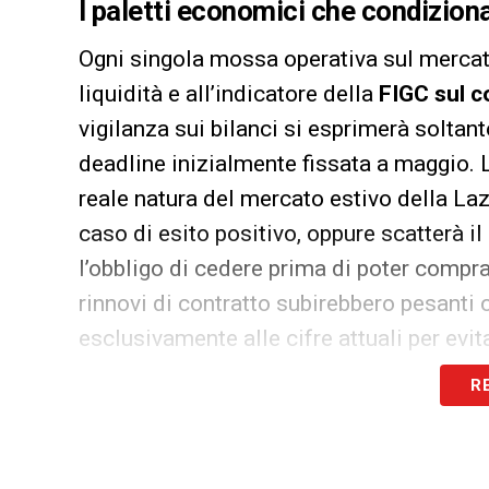
I paletti economici che condizion
Ogni singola mossa operativa sul mercato 
liquidità e all’indicatore della
FIGC sul c
vigilanza sui bilanci si esprimerà soltant
deadline inizialmente fissata a maggio. L’
reale natura del mercato estivo della Lazio
caso di esito positivo, oppure scatterà i
l’obbligo di cedere prima di poter compra
rinnovi di contratto subirebbero pesant
esclusivamente alle cifre attuali per ev
R
Il presidente
Claudio Lotito
sta facendo 
dello 0,7% e garantirsi un mercato libero
arrivare dalle recenti modifiche apportat