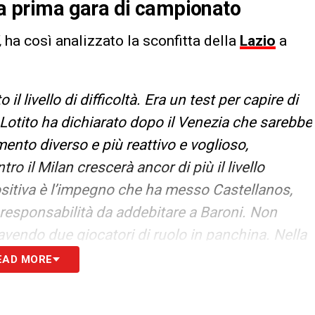
 la prima gara di campionato
,
ha così analizzato la sconfitta della
Lazio
a
l livello di difficoltà. Era un test per capire di
 Lotito ha dichiarato dopo il Venezia che sarebbe
ento diverso e più reattivo e voglioso,
o il Milan crescerà ancor di più il livello
ositiva è l’impegno che ha messo Castellanos,
 responsabilità da addebitare a Baroni. Non
 avendo due giocatori di ruolo in panchina. Nella
a o Isaksen. Poi non ho capito a cosa sia servito
EAD MORE
ato più giusto cambiare in modo più drastico