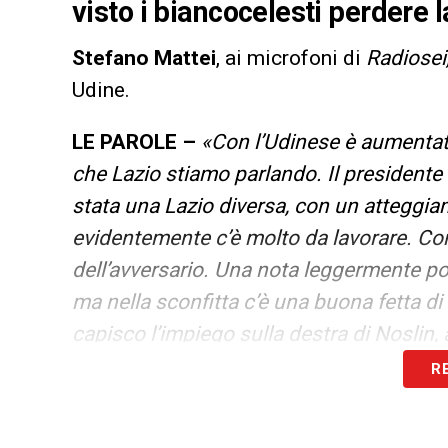
visto i biancocelesti perdere
Stefano Mattei
, ai microfoni di
Radiosei
Udine.
LE PAROLE –
«Con l’Udinese è aumentato i
che Lazio stiamo parlando. Il presidente
stata una Lazio diversa, con un atteggiam
evidentemente c’è molto da lavorare. Contr
dell’avversario. Una nota leggermente p
ma nella sconfitta c’è una buona fetta di
capisco l’impiego sulla destra di Noslin,
ripresa lo avrei tolto, inserendo Tchaoun
R
sostituire Marusic con Hysaj, sarebbe st
inserendo uno come Pedro».