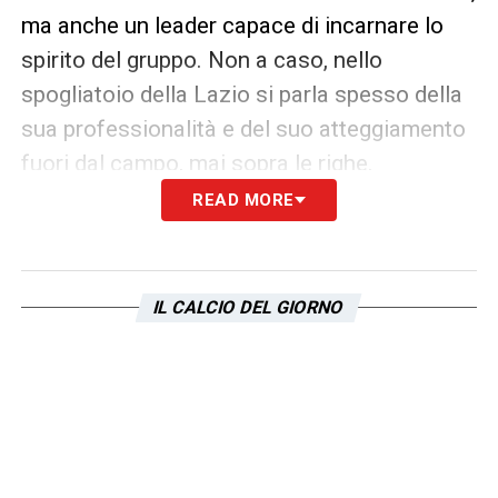
ma anche un leader capace di incarnare lo
spirito del gruppo. Non a caso, nello
spogliatoio della Lazio si parla spesso della
sua professionalità e del suo atteggiamento
fuori dal campo, mai sopra le righe.
READ MORE
In una stagione senza Europa, Gila vuole
diventare il simbolo della concretezza: pochi
proclami, tanto lavoro. «L’importante è non
IL CALCIO DEL GIORNO
fare voli pindarici: testa bassa e pedalare.
Solo così arriveranno i risultati», ha
concluso.
LA PLAYLIST DELLE NOSTRE TOP NEWS