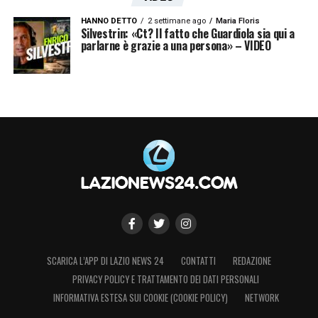
HANNO DETTO
2 settimane ago
Maria Floris
Silvestrin: «Ct? Il fatto che Guardiola sia qui a
parlarne è grazie a una persona» – VIDEO
SCARICA L’APP DI LAZIO NEWS 24
CONTATTI
REDAZIONE
PRIVACY POLICY E TRATTAMENTO DEI DATI PERSONALI
INFORMATIVA ESTESA SUI COOKIE (COOKIE POLICY)
NETWORK