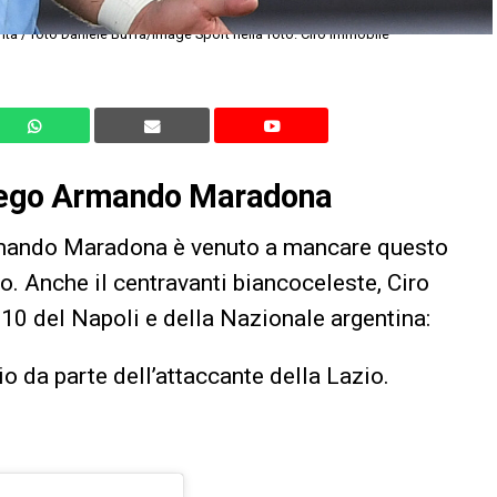
ta / foto Daniele Buffa/Image Sport nella foto: Ciro Immobile
 Diego Armando Maradona
Armando Maradona è venuto a mancare questo
o. Anche il centravanti biancoceleste, Ciro
 10 del Napoli e della Nazionale argentina:
o da parte dell’attaccante della Lazio.