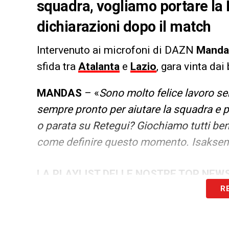
squadra, vogliamo portare la
dichiarazioni dopo il match
Intervenuto ai microfoni di DAZN
Manda
sfida tra
Atalanta
e
Lazio
, gara vinta dai
MANDAS
– «
Sono molto felice lavoro s
sempre pronto per aiutare la squadra e 
o parata su Retegui? Giochiamo tutti ben
come definire questo momento. Isaksen 
LA PLAYLIST DELLE NOSTRE TOP NEW
R