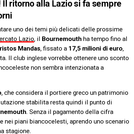
Il ritorno alla Lazio si fa sempre
orni
tare uno dei temi più delicati delle prossime
ercato Lazio
, il
Bournemouth
ha tempo fino al
ristos Mandas
, fissato a
17,5 milioni di euro
,
a. Il club inglese vorrebbe ottenere uno sconto
iancoceleste non sembra intenzionata a
o
, che considera il portiere greco un patrimonio
azione stabilita resta quindi il punto di
rnemouth
. Senza il pagamento della cifra
 nei piani biancocelesti, aprendo uno scenario
ma stagione.