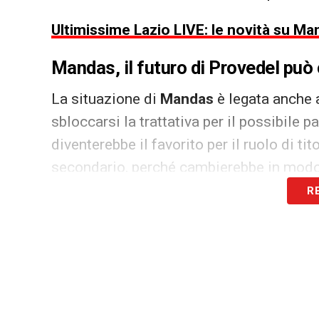
Ultimissime Lazio LIVE: le novità su Man
Mandas, il futuro di Provedel può
La situazione di
Mandas
è legata anche a
sbloccarsi la trattativa per il possibile p
diventerebbe il favorito per il ruolo di ti
secondario, perché cambierebbe in modo si
R
Il club biancoceleste sta quindi gestend
fissata per il riscatto da parte del
Bourn
sull’eventuale apertura al mercato. La s
affrettate, mantenendo il controllo su en
Mandas Lazio, occasione da protag