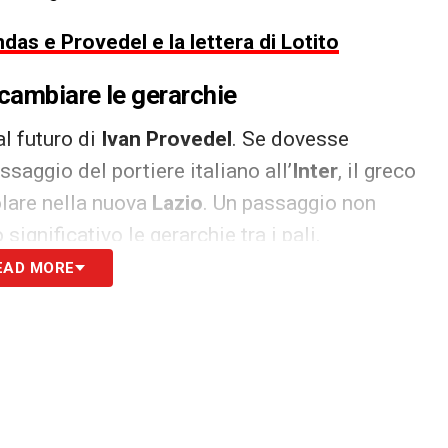
das e Provedel e la lettera di Lotito
 cambiare le gerarchie
l futuro di
Ivan Provedel
. Se dovesse
assaggio del portiere italiano all’
Inter
, il greco
tolare nella nuova
Lazio
. Un passaggio non
gnificativo le gerarchie tra i pali.
EAD MORE
o un doppio incastro: da una parte la scadenza
emouth
, dall’altra le valutazioni su
Provedel
e
ensazione è che la
Lazio
voglia evitare decisioni
trambi i dossier.
onista per il portiere greco