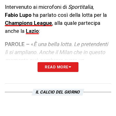
Intervenuto ai microfoni di
Sportitalia
,
Fabio Lupo
ha parlato così della lotta per la
Champions League
, alla quale partecipa
anche la
Lazio
:
PAROLE –
«
È una bella lotta. Le pretendenti
lì si ampliano. Anche il Milan che in questo
momento può sembrare avere un
READ MORE
andamento altalenante, tutto sommato ha 8
punti dalla Lazio, non è una distanza
incolmabile. Ma le favorite sembrano Lazio,
Fiorentina e Juventus. I bianconeri pure sono
IL CALCIO DEL GIORNO
alla ricerca di una identità, quella che cerca
di dare il nuovo allenatore
».