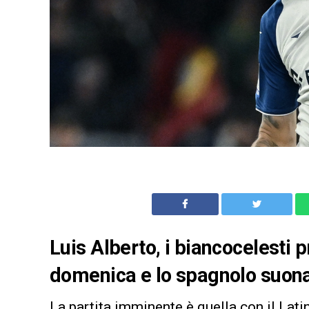
Luis Alberto, i biancocelesti p
domenica e lo spagnolo suona l
La partita imminente è quella con il Latin