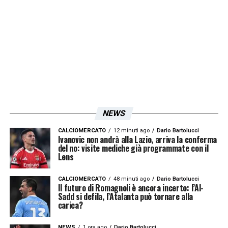
NEWS
CALCIOMERCATO
12 minuti ago
Dario Bartolucci
Ivanovic non andrà alla Lazio, arriva la conferma
del no: visite mediche già programmate con il
Lens
CALCIOMERCATO
48 minuti ago
Dario Bartolucci
Il futuro di Romagnoli è ancora incerto: l’Al-
Sadd si defila, l’Atalanta può tornare alla
carica?
NEWS
1 ora ago
Dario Bartolucci