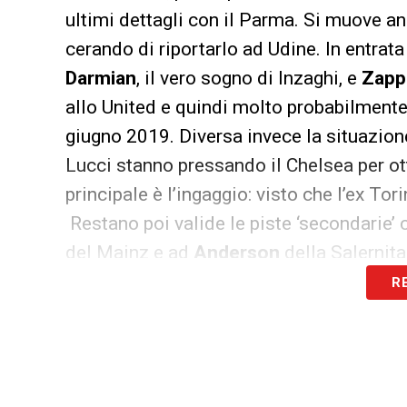
ultimi dettagli con il Parma. Si muove 
cerando di riportarlo ad Udine. In entrat
Darmian
, il vero sogno di Inzaghi, e
Zapp
allo United e quindi molto probabilmente
giugno 2019. Diversa invece la situazione
Lucci stanno pressando il Chelsea per ot
principale è l’ingaggio: visto che l’ex To
Restano poi valide le piste ‘secondarie’
del Mainz e ad
Anderson
della Salernita
R
LA PLAYLIST DELLE NOSTRE TOP NEW