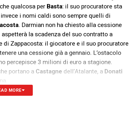
anche qualcosa per
Basta
: il suo procuratore sta
a invece i nomi caldi sono sempre quelli di
acosta
. Darmian non ha chiesto alla cessione
 aspetterà la scadenza del suo contratto a
 di Zappacosta: il giocatore e il suo procuratore
tenere una cessione già a gennaio. L’ostacolo
rino percepisce 3 milioni di euro a stagione.
 che portano a
Castagne
dell’Atalante, a
Donati
na.
EAD MORE
S