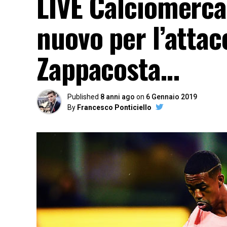
LIVE Calciomerca
nuovo per l’atta
Zappacosta…
Published
8 anni ago
on
6 Gennaio 2019
By
Francesco Ponticiello