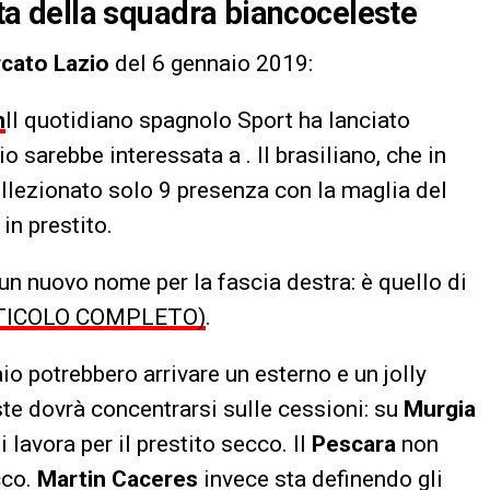
nata della squadra biancoceleste
cato Lazio
del 6 gennaio 2019:
m
Il quotidiano spagnolo Sport ha lanciato
 sarebbe interessata a . Il brasiliano, che in
llezionato solo 9 presenza con la maglia del
in prestito.
n nuovo nome per la fascia destra: è quello di
RTICOLO COMPLETO)
.
io potrebbero arrivare un esterno e un jolly
ste dovrà concentrarsi sulle cessioni: su
Murgia
si lavora per il prestito secco. Il
Pescara
non
cco.
Martin
Caceres
invece sta definendo gli