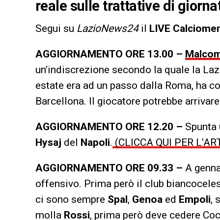
reale sulle trattative di gior
Segui su
LazioNews24
il
LIVE Calciomer
AGGIORNAMENTO ORE 13.00 –
Malco
un’indiscrezione secondo la quale la Lazio
estate era ad un passo dalla Roma, ha co
Barcellona. Il giocatore potrebbe arrivare 
AGGIORNAMENTO ORE 12.20 –
Spunta u
Hysaj
del
Napoli
.
(CLICCA QUI PER L’A
AGGIORNAMENTO ORE 09.33 –
A genna
offensivo. Prima però il club biancocele
ci sono sempre
Spal
,
Genoa
ed
Empoli
, 
molla
Rossi
, prima però deve cedere Co