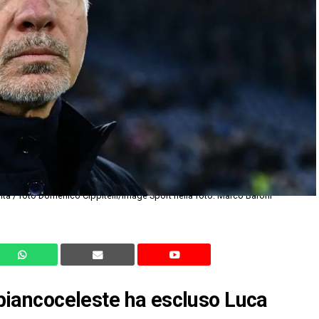
ta / foto Domenico Cippitelli/Image Sport nella foto: Marco Baroni
o biancoceleste ha escluso Luca