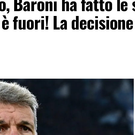
o, Baroni ha fatto le
 è fuori! La decisione