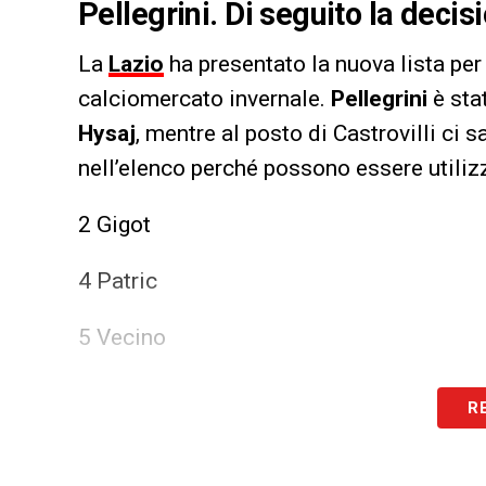
Pellegrini. Di seguito la deci
La
Lazio
ha presentato la nuova lista per
calciomercato invernale.
Pellegrini
è sta
Hysaj
, mentre al posto di Castrovilli ci s
nell’elenco perché possono essere utilizz
2 Gigot
4 Patric
5 Vecino
6 Rovella
R
7 Dele-Bashiru