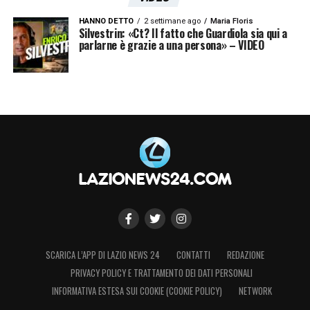
HANNO DETTO
2 settimane ago
Maria Floris
LA PLAYLIST DELLE NOSTRE TOP NEWS
Silvestrin: «Ct? Il fatto che Guardiola sia qui a
parlarne è grazie a una persona» – VIDEO
SCARICA L’APP DI LAZIO NEWS 24
CONTATTI
REDAZIONE
PRIVACY POLICY E TRATTAMENTO DEI DATI PERSONALI
INFORMATIVA ESTESA SUI COOKIE (COOKIE POLICY)
NETWORK