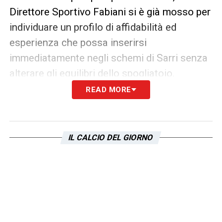
Direttore Sportivo Fabiani si è già mosso per
individuare un profilo di affidabilità ed
esperienza che possa inserirsi
immediatamente negli schemi di Sarri senza
alterare gli equilibri dello spogliatoio.
READ MORE
Leali del Genoa è il nome scelto per
la Lazio
Per colmare il vuoto lasciato dalla probabile
IL CALCIO DEL GIORNO
partenza del greco, la
Lazio
avrebbe
individuato in
Nicola Leali
il rinforzo ideale.
Attualmente in forza al
Genoa
, l’estremo
difensore vanta una lunga esperienza nel
massimo campionato e nelle categorie