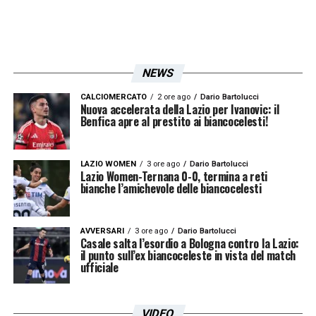
cadette, caratteristiche che lo rendono un
usato sicuro su cui fare affidamento.
Il club biancoceleste apprezza di
Leali
non
NEWS
solo le doti tecniche, ma anche la
CALCIOMERCATO
2 ore ago
Dario Bartolucci
Nuova accelerata della Lazio per Ivanovic: il
professionalità dimostrata all’ombra della
Benfica apre al prestito ai biancocelesti!
Lanterna. Il profilo del portiere rossoblù
risponde perfettamente all’identikit tracciato
LAZIO WOMEN
3 ore ago
Dario Bartolucci
Lazio Women-Ternana 0-0, termina a reti
dalla dirigenza: un calciatore pronto all’uso,
bianche l’amichevole delle biancocelesti
che conosca bene il calcio italiano e che non
necessiti di lunghi periodi di adattamento.
AVVERSARI
3 ore ago
Dario Bartolucci
Casale salta l’esordio a Bologna contro la Lazio:
il punto sull’ex biancoceleste in vista del match
LEGGI ANCHE:
Mandas Bournemouth, si
ufficiale
tratta con il club inglese per il portiere. Gli
aggiornamenti
VIDEO