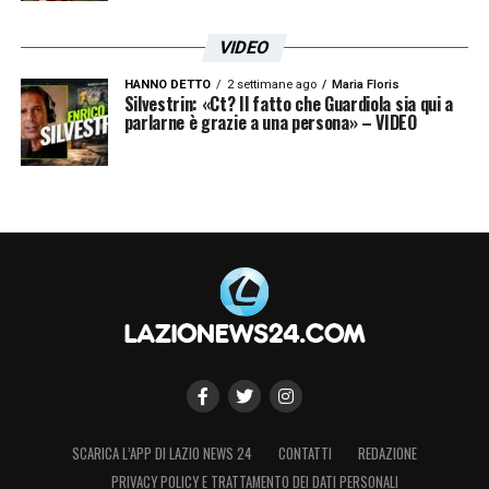
VIDEO
HANNO DETTO
2 settimane ago
Maria Floris
Silvestrin: «Ct? Il fatto che Guardiola sia qui a
Le prime pagine dei principali quotidiani sportivi - 24
parlarne è grazie a una persona» – VIDEO
agosto 25
SCARICA L’APP DI LAZIO NEWS 24
CONTATTI
REDAZIONE
PRIVACY POLICY E TRATTAMENTO DEI DATI PERSONALI