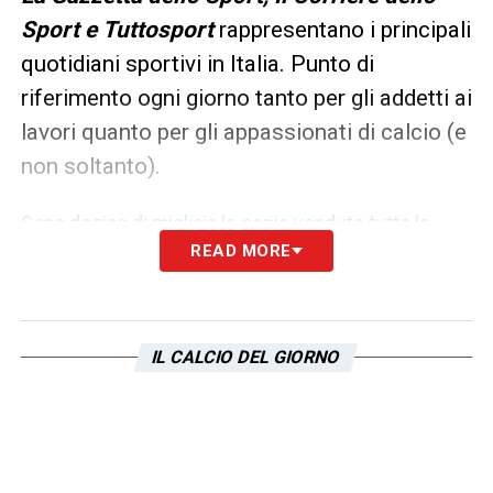
Sport e Tuttosport
rappresentano i principali
quotidiani sportivi in Italia. Punto di
riferimento ogni giorno tanto per gli addetti ai
lavori quanto per gli appassionati di calcio (e
non soltanto).
Sono decine di migliaia le copie vendute tutte le
READ MORE
mattine in edicola, ma un’anteprima dei principali
contenuti può essere consultata già dalla sera
precedente. Ecco, allora, le prime pagine
IL CALCIO DEL GIORNO
dei
Quotidiani Sportivi
di oggi in edicola.