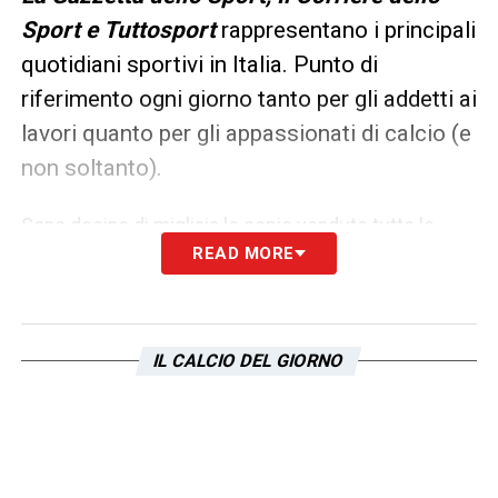
Sport e Tuttosport
rappresentano i principali
quotidiani sportivi in Italia. Punto di
riferimento ogni giorno tanto per gli addetti ai
lavori quanto per gli appassionati di calcio (e
non soltanto).
Sono decine di migliaia le copie vendute tutte le
READ MORE
mattine in edicola, ma un’anteprima dei principali
contenuti può essere consultata già dalla sera
precedente. Ecco, allora, le prime pagine
IL CALCIO DEL GIORNO
dei
Quotidiani Sportivi
di oggi in edicola.